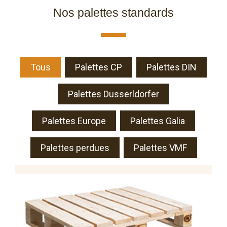
Nos palettes standards
Tous
Palettes CP
Palettes DIN
Palettes Dusserldorfer
Palettes Europe
Palettes Galia
Palettes perdues
Palettes VMF