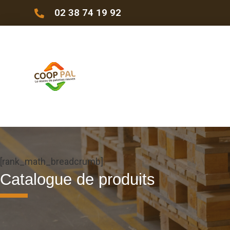
02 38 74 19 92
[rank_math_breadcrumb]
Catalogue de produits